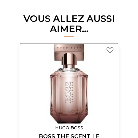
VOUS ALLEZ AUSSI
AIMER...
Ajouter
à
ma
liste
d’envie
HUGO BOSS
BOSS THE SCENT LE