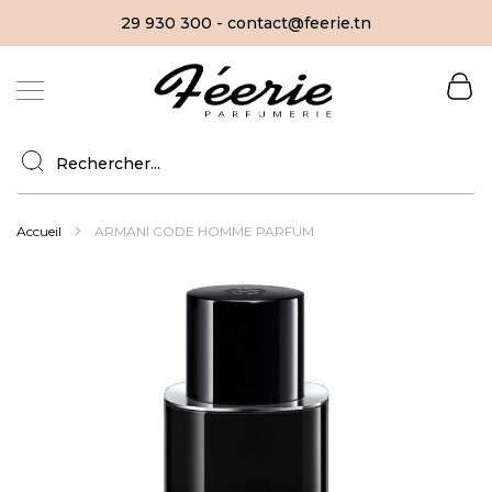
29 930 300 - contact@feerie.tn
Allez
au
contenu
Accueil
ARMANI CODE HOMME PARFUM
Skip
to
the
end
of
the
images
gallery