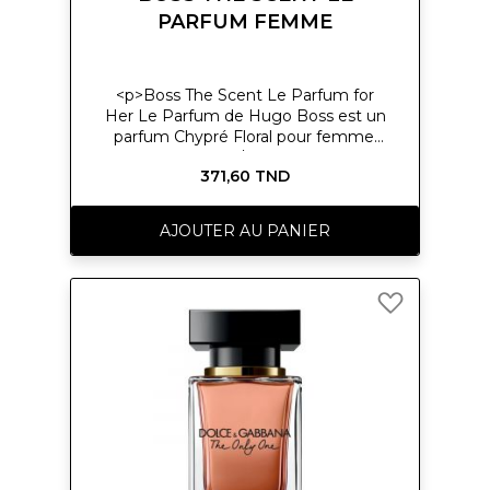
PARFUM FEMME
<p>Boss The Scent Le Parfum for
Her Le Parfum de Hugo Boss est un
parfum Chypré Floral pour femme.
</p>
371,60 TND
AJOUTER AU PANIER
Ajouter
à
ma
liste
d’envie