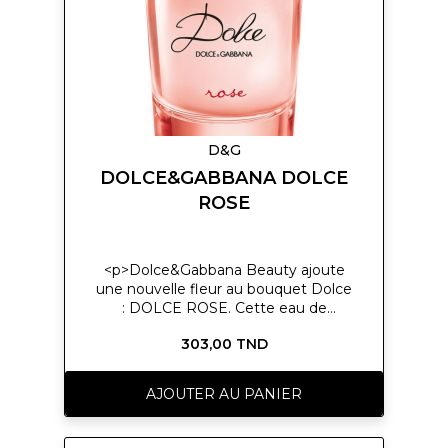
D&G
DOLCE&GABBANA DOLCE
ROSE
<p>Dolce&Gabbana Beauty ajoute
une nouvelle fleur au bouquet Dolce
: DOLCE ROSE. Cette eau de
toilette vibrante et captivante
303,00 TND
dévoile au monde une autre facette
des Dolce Girls. Audacieuses,
optimistes et sociables, elles
AJOUTER AU PANIER
s'expriment librement et illuminent
les rues de leur spontanéité
féminine. Dolce Rose capture cette