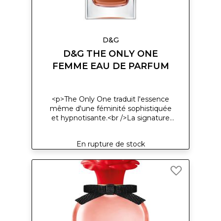
D&G
D&G THE ONLY ONE
FEMME EAU DE PARFUM
<p>The Only One traduit l'essence
même d'une féminité sophistiquée
et hypnotisante.<br />La signature
de The Only One réside dans
l'association surprenante de la
En rupture de stock
violette et du café qui donne vie à
un parfum floral enchanteur.
Comme la femme qu'il représente,
Ajouter
le parfum est une imbrication
à
complexe de contraires. C'est de
ma
cette fusion inattendue, moka et
liste
violette, qu'il tire son charme.</p>
d’envie