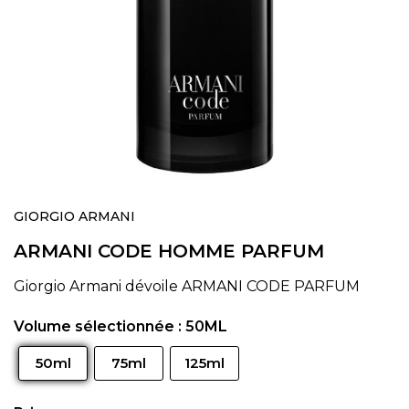
Skip
to
GIORGIO ARMANI
the
ARMANI CODE HOMME PARFUM
beginning
of
the
Giorgio Armani dévoile ARMANI CODE PARFUM
images
gallery
Volume sélectionnée :
50ML
50ml
75ml
125ml