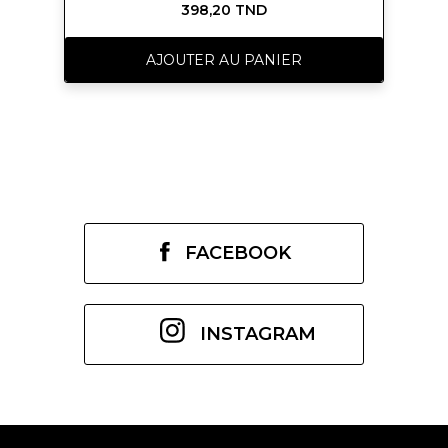
398,20 TND
naturelle et solaire, un sillage affirmé,
inspirante elle se nourrit de ses
expériences de ses rencontres de la
AJOUTER AU PANIER
force et de la douceur,
un <strong>parfum</strong> à son
image le <strong>parfum
Nomade</strong> <strong>eau de
parfum</strong> c’est comme elle.
</p> <p style="font-weight:
400;"> </p>
FACEBOOK
INSTAGRAM