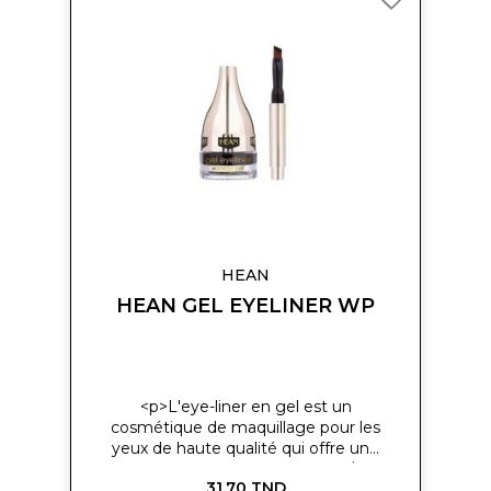
à
ma
liste
d’envie
HEAN
HEAN GEL EYELINER WP
<p>L'eye-liner en gel est un
cosmétique de maquillage pour les
yeux de haute qualité qui offre une
coloration intense et durable.</p>
31,70 TND