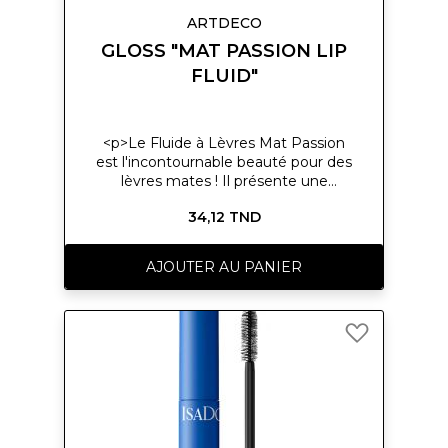
ARTDECO
GLOSS "MAT PASSION LIP
FLUID"
<p>Le Fluide à Lèvres Mat Passion
est l'incontournable beauté pour des
lèvres mates ! Il présente une
texture irrésistible et légère, un
34,12 TND
confort longue durée, ainsi qu'un fini
mat. </p>
AJOUTER AU PANIER
Ajouter
à
ma
liste
d’envie