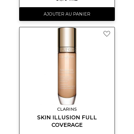
AJOUTER AU PANIER
Ajouter
à
ma
liste
d’envie
CLARINS
SKIN ILLUSION FULL
COVERAGE