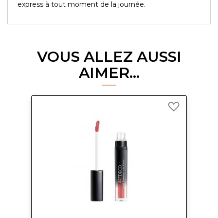
express à tout moment de la journée.
VOUS ALLEZ AUSSI
AIMER...
Ajouter
à
ma
liste
d’envie