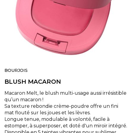
Skip
to
BOURJOIS
the
BLUSH MACARON
beginning
of
the
Macaron Melt, le blush multi-usage aussi irrésistible
images
qu’un macaron !
gallery
Sa texture rebondie crème-poudre offre un fini
mat flouté sur les joues et les lèvres.
Longue tenue, modulable à volonté, facile à
estomper, à superposer, et doté d'un miroir intégré.
Disponible en 5 teintes vibrantes pour sublimer