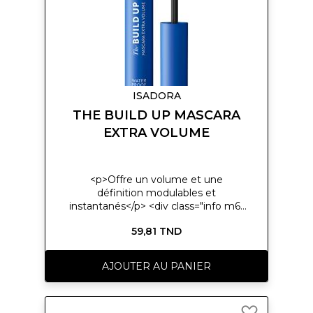
ISADORA
THE BUILD UP MASCARA
EXTRA VOLUME
<p>Offre un volume et une
définition modulables et
instantanés</p> <div class="info m6-
bottom"> <div class="content"> <p>
59,81 TND
<span>Résistant aux taches</span>
</p> <p><span>Pinceau de forme
classique pour une application
AJOUTER AU PANIER
facile</span></p> </div> </div>
Ajouter