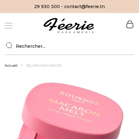
29 930 300 - contact@feerie.tn
Allez
au
contenu
Accueil
BLUSH MACARON
Skip
to
the
end
of
the
images
gallery