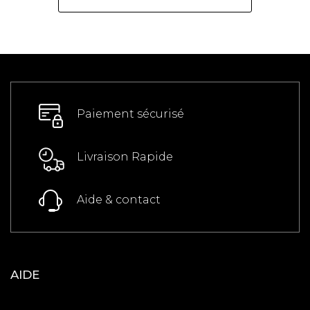
display-inline-block mt-25 full-width">
<div class="discover-more-benefit-
section__title">Un produit pas
comme les autres</div> <div
class="discover-more-benefit-
section__text"> <ul> <li>Tenue 24h*,
sans transfert (*Test clinique, 33
femmes)</li> <li>Haute couvrance
naturelle</li> <li>Fini mat
Paiement sécurisé
lumineux</li> <li>Imperfections
visiblement réduites</li>
<li>Brillances atténuées</li> <li>Peau
Livraison Rapide
hydratée</li> </ul> </div> </div>
Aide & contact
AIDE