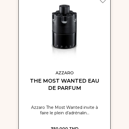
à
ma
liste
d’envie
AZZARO
THE MOST WANTED EAU
DE PARFUM
Azzaro The Most Wanted invite à
faire le plein d’adrénalin...
350,000 TND