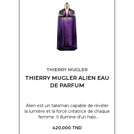
ma
liste
d’envie
THIERRY MUGLER
THIERRY MUGLER ALIEN EAU
DE PARFUM
Alien est un talisman capable de révéler
la lumière et la force créatrice de chaque
femme. Il illumine d’un halo
extraordinaire celle qui le porte. Les
420,000 TND
notes riches et sensuelles du parfum