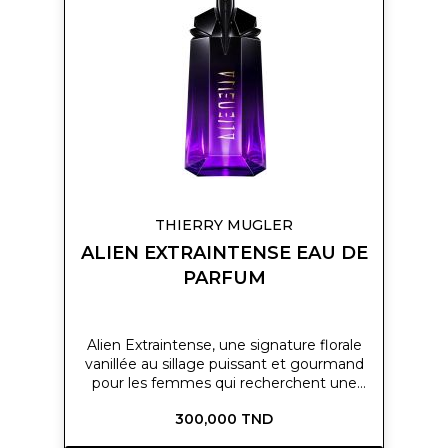
ma
liste
d’envie
THIERRY MUGLER
ALIEN EXTRAINTENSE EAU DE
PARFUM
Alien Extraintense, une signature florale
vanillée au sillage puissant et gourmand
pour les femmes qui recherchent une
floralité excessive, et une sensualité
300,000 TND
extrême.La nouvelle Eau de Parfum
intense Alien Extraintense transforme