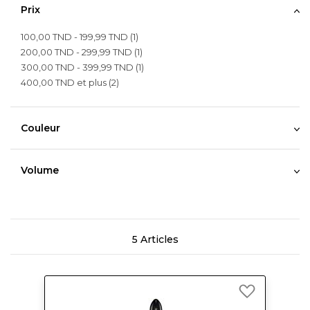
Prix
article
100,00 TND
-
199,99 TND
1
article
200,00 TND
-
299,99 TND
1
article
300,00 TND
-
399,99 TND
1
article
400,00 TND
et plus
2
Couleur
Volume
5
Articles
Ajouter
à