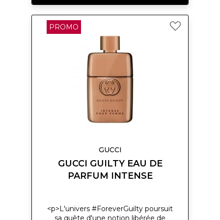
notes de fond de musc, de vanille,
de bois de cèdre et de patchouli
Ajouter
créent un final chaleureux et sensuel
PROMO
à
qui persiste magnifiquement sur la
ma
peau.</p>
liste
d’envie
GUCCI
GUCCI GUILTY EAU DE
PARFUM INTENSE
<p>L'univers #ForeverGuilty poursuit
sa quête d'une notion libérée de