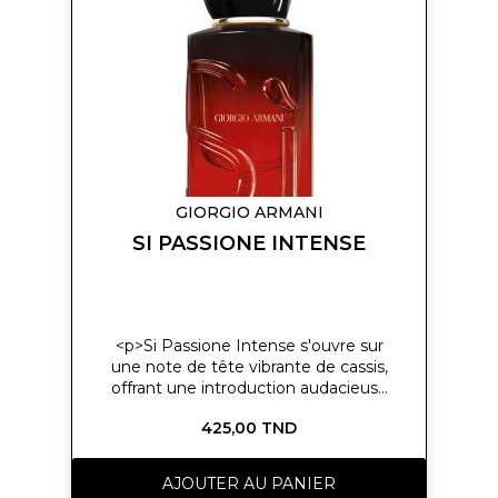
d’envie
symbole de l'intensité et de la
féminité du parfum.</p>
GIORGIO ARMANI
SI PASSIONE INTENSE
<p>Si Passione Intense s'ouvre sur
une note de tête vibrante de cassis,
offrant une introduction audacieuse
et fruitée. Le cœur du parfum révèle
425,00 TND
l'arôme enchanteur du jasmin,
ajoutant une touche florale à la fois
sophistiquée et séduisante. Au fur et
AJOUTER AU PANIER
à mesure que le parfum s'installe, les