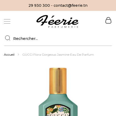
29 930 300 - contact@feerie.tn
Allez
au
contenu
Accueil
GUCCI Flora Gorgeous Jasmine Eau De Parfum
Skip
to
the
end
of
the
images
gallery