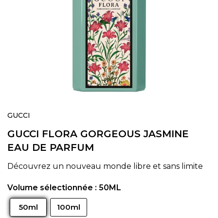
Skip
to
GUCCI
the
GUCCI FLORA GORGEOUS JASMINE
beginning
of
EAU DE PARFUM
the
images
Découvrez un nouveau monde libre et sans limite
gallery
Volume sélectionnée :
50ML
50ml
100ml