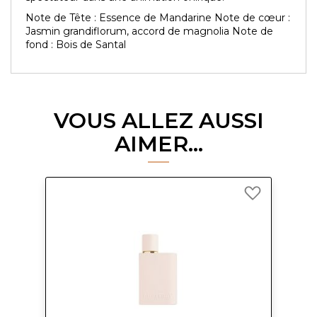
Note de Tête : Essence de Mandarine Note de cœur :
Jasmin grandiflorum, accord de magnolia Note de
fond : Bois de Santal
VOUS ALLEZ AUSSI
AIMER...
Ajouter
à
ma
liste
d’envie