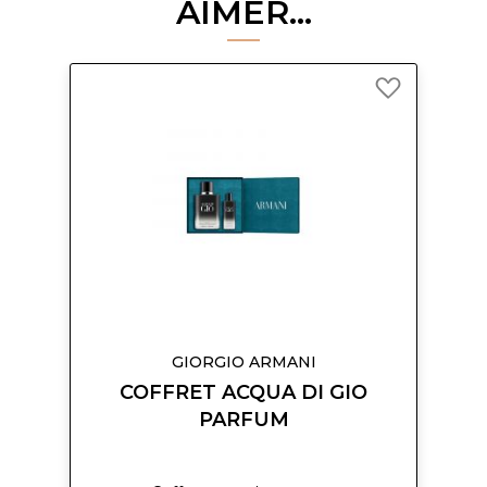
AIMER...
Ajouter
à
ma
liste
d’envie
GIORGIO ARMANI
COFFRET ACQUA DI GIO
PARFUM