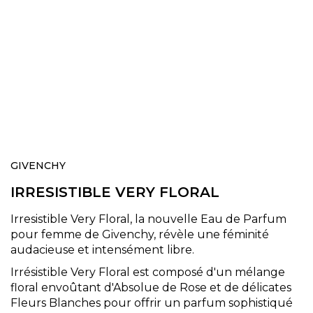
Skip
to
GIVENCHY
the
IRRESISTIBLE VERY FLORAL
beginning
of
the
Irresistible Very Floral, la nouvelle Eau de Parfum
images
pour femme de Givenchy, révèle une féminité
gallery
audacieuse et intensément libre.
Irrésistible Very Floral est composé d'un mélange
floral envoûtant d'Absolue de Rose et de délicates
Fleurs Blanches pour offrir un parfum sophistiqué