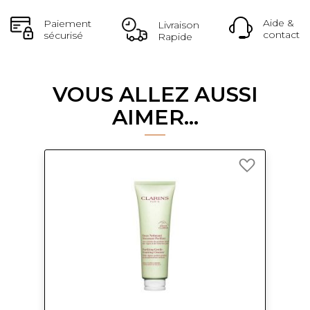
Aide &
Paiement
Livraison
contact
sécurisé
Rapide
VOUS ALLEZ AUSSI
AIMER...
Ajouter
à
ma
liste
d’envie