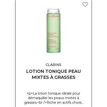
Ajouter
à
ma
liste
d’envie
CLARINS
LOTION TONIQUE PEAU
MIXTES À GRASSES
<p>La lotion tonique idéale pour
démaquiller les peaux mixtes à
grasses.<br />Riche en actifs choisis