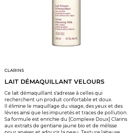
Skip
to
CLARINS
the
LAIT DÉMAQUILLANT VELOURS
beginning
of
the
Ce lait démaquillant s'adresse à celles qui
images
recherchent un produit confortable et doux.
gallery
Il élimine le maquillage du visage, des yeux et des
lèvres ainsi que les impuretés et traces de pollution.
Sa formule est enrichie du [Complexe Doux] Clarins
aux extraits de gentiane jaune bio et de mélisse
pour apaiser et adoucir la peau. Texture laiteuse