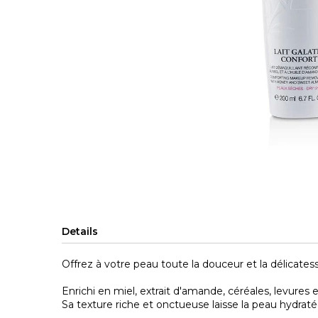
Skip
to
the
beginning
of
the
Details
images
gallery
Offrez à votre peau toute la douceur et la délicate
Enrichi en miel, extrait d'amande, céréales, levures
Sa texture riche et onctueuse laisse la peau hydraté