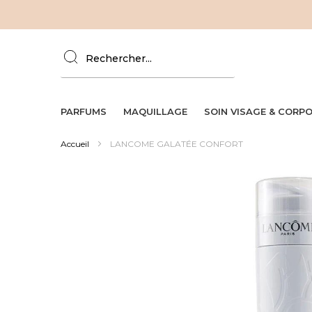
Allez
au
contenu
PARFUMS
MAQUILLAGE
SOIN VISAGE & CORP
Accueil
LANCOME GALATÉE CONFORT
Skip
to
the
end
of
the
images
gallery