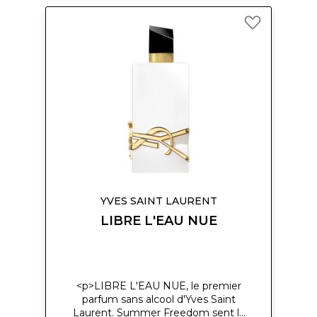
l'élégance masculine à la Romaine.
Ajouter
</p>
à
ma
liste
d’envie
YVES SAINT LAURENT
LIBRE L'EAU NUE
<p>LIBRE L'EAU NUE, le premier
parfum sans alcool d'Yves Saint
Laurent. Summer Freedom sent la