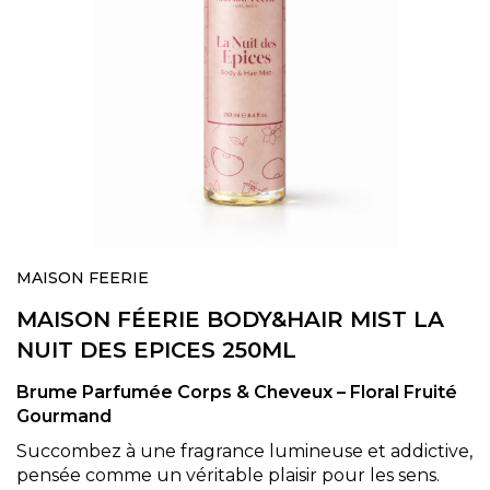
Skip
to
MAISON FEERIE
the
MAISON FÉERIE BODY&HAIR MIST LA
beginning
of
NUIT DES EPICES 250ML
the
images
Brume Parfumée Corps & Cheveux – Floral Fruité
gallery
Gourmand
Succombez à une fragrance lumineuse et addictive,
pensée comme un véritable plaisir pour les sens.