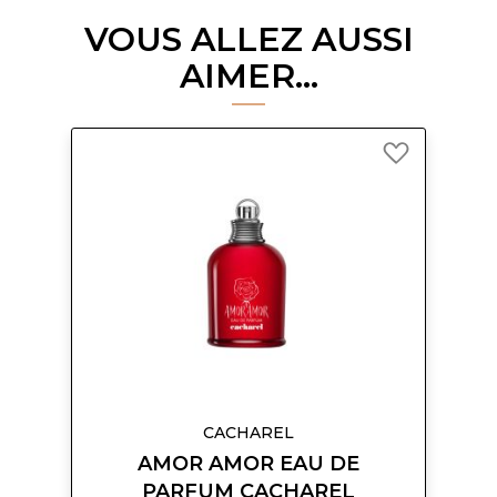
VOUS ALLEZ AUSSI
AIMER...
Ajouter
à
ma
liste
d’envie
CACHAREL
AMOR AMOR EAU DE
PARFUM CACHAREL