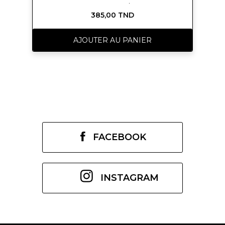
peau radieuse.</p> <p>
385,00 TND
<span>LIBÉREZ L'EAU NUE.</span>
<br /><span>Le parfum de la liberté
estivale. Pour ma peau. Le premier
AJOUTER AU PANIER
Parfum de Peau sans alcool* d'Yves
Saint Laurent. Un parfum floral et
citronné ensoleillé qui donne à la
peau un éclat radieux.</span><br />
<span>ODEUR. LA PLUS BELLE
BEAUTÉ DE LA NATURE
MÉDITERRANÉENNE
ENSOLEILLÉE.</span><br /><br />
</p>
FACEBOOK
INSTAGRAM