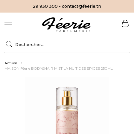
29 930 300 - contact@feerie.tn
Allez
au
contenu
Accueil
MAISON Féerie BODY&HAIR MIST LA NUIT DES EPICES 250ML
Skip
to
the
end
of
the
images
gallery