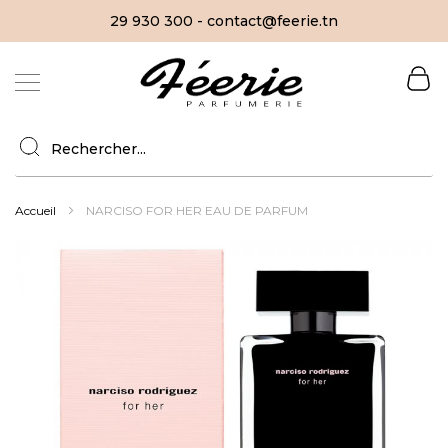
29 930 300 - contact@feerie.tn
Allez
au
contenu
Accueil
NARCISO FOR HER EAU DE PARFUM
Skip
to
the
end
of
the
images
gallery