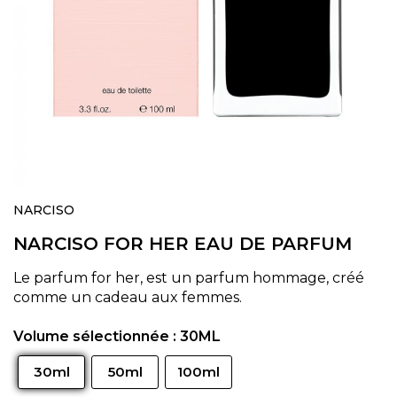
Skip
to
NARCISO
the
NARCISO FOR HER EAU DE PARFUM
beginning
of
the
Le parfum for her, est un parfum hommage, créé
images
comme un cadeau aux femmes.
gallery
Volume sélectionnée :
30ML
30ml
50ml
100ml