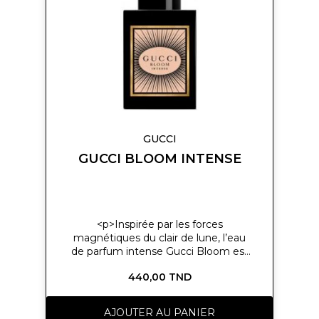
d’envie
GUCCI
GUCCI BLOOM INTENSE
<p>Inspirée par les forces
magnétiques du clair de lune, l’eau
de parfum intense Gucci Bloom est
une fragrance puissante qui invoque
440,00 TND
l’esprit créatif et encourage chacun
d’entre nous à embrasser toute
l’authenticité de notre personnalité.
AJOUTER AU PANIER