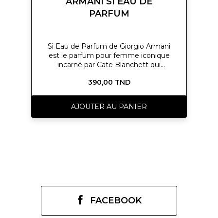
ARMANI SI EAU DE
PARFUM
Sì Eau de Parfum de Giorgio Armani
est le parfum pour femme iconique
incarné par Cate Blanchett qui
révèle la richesse et le pouvoir d’une
390,00 TND
femme.
AJOUTER AU PANIER
FACEBOOK