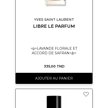
YVES SAINT LAURENT
LIBRE LE PARFUM
<p>LAVANDE FLORALE ET
ACCORD DE SAFRAN</p>
335,00 TND
AJOUTER AU PANIER
Ajouter
à
ma
liste