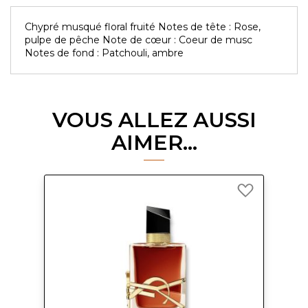
Chypré musqué floral fruité Notes de tête : Rose,
pulpe de pêche Note de cœur : Coeur de musc
Notes de fond : Patchouli, ambre
VOUS ALLEZ AUSSI
AIMER...
Ajouter
à
ma
liste
d’envie