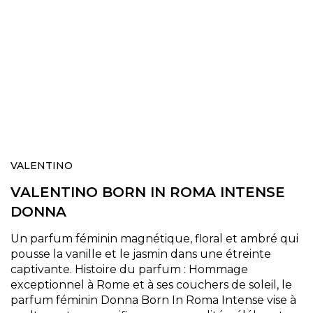
Skip
to
VALENTINO
the
VALENTINO BORN IN ROMA INTENSE
beginning
of
DONNA
the
images
Un parfum féminin magnétique, floral et ambré qui
gallery
pousse la vanille et le jasmin dans une étreinte
captivante. Histoire du parfum : Hommage
exceptionnel à Rome et à ses couchers de soleil, le
parfum féminin Donna Born In Roma Intense vise à