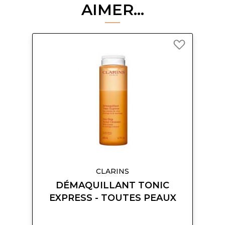
AIMER...
Ajouter
à
ma
liste
d’envie
CLARINS
DÉMAQUILLANT TONIC
EXPRESS - TOUTES PEAUX