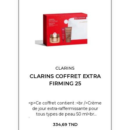
peau : Peau mixte, Peau sèche,
ma
Peau normale, Peau grasse<br
liste
/>Texture : Crème</p>
d’envie
CLARINS
CLARINS COFFRET EXTRA
FIRMING 25
<p>Ce coffret contient :<br />Crème
de jour extra-raffermissante pour
tous types de peau 50 ml<br
/>Crème de nuit extra-raffermissante
334,69 TND
pour tous types de peau 15 ml<br