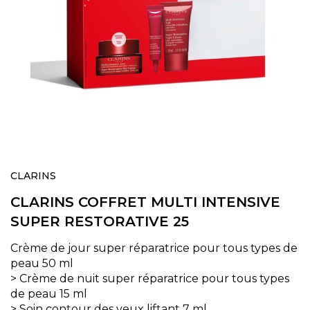
Skip
to
CLARINS
the
CLARINS COFFRET MULTI INTENSIVE
beginning
of
SUPER RESTORATIVE 25
the
images
Crème de jour super réparatrice pour tous types de
gallery
peau 50 ml
> Crème de nuit super réparatrice pour tous types
de peau 15 ml
> Soin contour des yeux liftant 7 ml