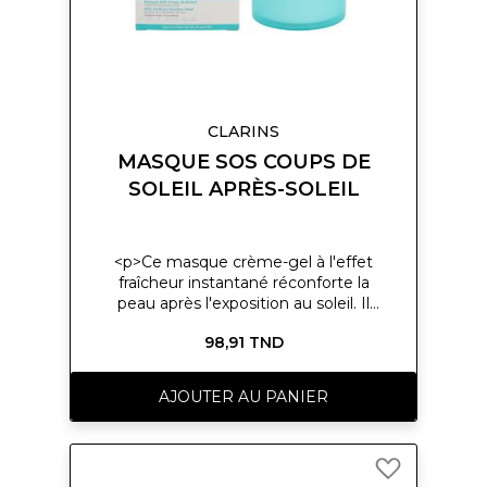
peaux, même les plus fragiles.</p>
CLARINS
MASQUE SOS COUPS DE
SOLEIL APRÈS-SOLEIL
<p>Ce masque crème-gel à l'effet
fraîcheur instantané réconforte la
peau après l'exposition au soleil. Il
apaise et atténue les sensations
98,91 TND
d'échauffement grâce à l'extrait de
tournesol. Il hydrate intensément
pendant 48 h grâce à l'extrait d'aloe
AJOUTER AU PANIER
vera (plante bio) et nourrit la peau
grâce à l'huile de karité. Il protège
aussi des radicaux libres (extrait de
Ajouter
mimosa tenuiflora)</p> <p>Type de
à