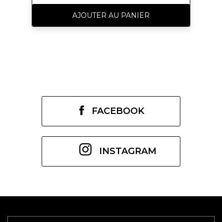
/>Soin contour des yeux liftant 7
ml<br />Double sérum 0,9 ml<br
AJOUTER AU PANIER
/>Pochette Clarins</p>
FACEBOOK
INSTAGRAM